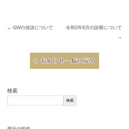
Post navigation
←
GWの休診について
令和2年8月の診療について
→
検索
検索
最近の投稿