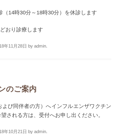
診（14時30分～18時30分）を休診します
常どおり診療します
018年11月28日
by
admin
.
ンのご案内
および同伴者の方）へインフルエンザワクチン
希望される方は、受付へお申し出ください。
018年10月21日
by
admin
.